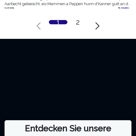
Aarbecht geleescht, eis Mammen a Pappen hunn d'Kanner gutt an d...
01.08.2025
Actualités
1
2
Entdecken Sie unsere