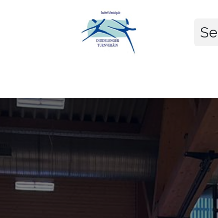
Se
raineurs
Cours
Calendrier
Par