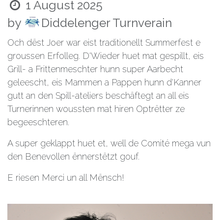
1 August 2025
by
Diddelenger Turnverain
Och dëst Joer war eist traditionellt
Summerfest
e
groussen Erfolleg. D'Wieder huet mat gespillt, eis
Grill- a Frittenmeschter
hunn super Aarbecht
geleescht, eis Mammen a Pappen hunn d'Kanner
gutt an den Spill-ateliers
beschäftegt an all eis
Turnerinnen woussten mat hiren Optrëtter ze
begeeschteren.
A super geklappt huet et, well de Comité mega vun
den Benevollen ënnerstëtzt gouf.
E riesen Merci un all Mënsch!